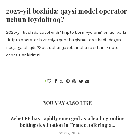
2025-yil boshida: qaysi model operator
uchun foydaliroq?
2025-yil boshida savol endi “kripto bormi-yo‘qmi” emas, balki
“kripto operator biznesiga qancha qiymat qo‘shadi” degan
nuqtaga chiqdi. 22bet uchun javob ancha ravshan: kripto
depozitlar kirimni
0
YOU MAY ALSO LIKE
Zebet FR has rapidly emerged as a leading online
betting destination in France, offering a...
June 28, 2026