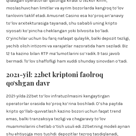
qiladigan operatorlar qatoriga kiradi: u tezkor kirim,
moslashuvchan limitlar va ayrim bozorlarda kengroq to‘lov
tanlovini taklif etadi. Amusnet Casino esa ko‘proq an’anaviy
to‘lov arxitekturasiga tayanadi, shu sababli uning kripto
siyosati ko‘pincha cheklangan yoki bilvosita bo‘ladi.
O‘yinchilar uchun bu farq nafaqat qulaylik, balki depozit tezligi,
yechib olish intizomi va xarajatlar nazoratida ham seziladi. Biz
12 ta kazino bilan RTP ma’lumotlarini so‘radik. 9 tasi javob
bermadi. To‘lov shaffofligi ham xuddi shunday sinovdan o‘tadi.
2021-yil: 22bet kriptoni faolroq
qo‘shgan davr
2021-yilda 22bet to‘lov infratuzilmasini kengaytirgan
operatorlar orasida ko‘proq ko‘rina boshladi. O‘sha paytda
kripto qo‘llab-quvvatlash kazino bozori uchun faqat trend
emas, balki tranzaksiya tezligi va chegaraviy to‘lov
muammolarini chetlab o‘tish usuli edi. 22betning modeli aynan
shu ehtiyojga mos tushdi: depozitlar tezroq tasdiqlanadi,