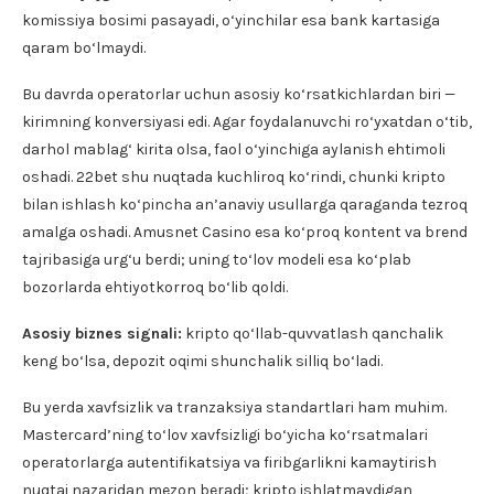
komissiya bosimi pasayadi, o‘yinchilar esa bank kartasiga
qaram bo‘lmaydi.
Bu davrda operatorlar uchun asosiy ko‘rsatkichlardan biri —
kirimning konversiyasi edi. Agar foydalanuvchi ro‘yxatdan o‘tib,
darhol mablag‘ kirita olsa, faol o‘yinchiga aylanish ehtimoli
oshadi. 22bet shu nuqtada kuchliroq ko‘rindi, chunki kripto
bilan ishlash ko‘pincha an’anaviy usullarga qaraganda tezroq
amalga oshadi. Amusnet Casino esa ko‘proq kontent va brend
tajribasiga urg‘u berdi; uning to‘lov modeli esa ko‘plab
bozorlarda ehtiyotkorroq bo‘lib qoldi.
Asosiy biznes signali:
kripto qo‘llab-quvvatlash qanchalik
keng bo‘lsa, depozit oqimi shunchalik silliq bo‘ladi.
Bu yerda xavfsizlik va tranzaksiya standartlari ham muhim.
Mastercard’ning to‘lov xavfsizligi bo‘yicha ko‘rsatmalari
operatorlarga autentifikatsiya va firibgarlikni kamaytirish
nuqtai nazaridan mezon beradi; kripto ishlatmaydigan