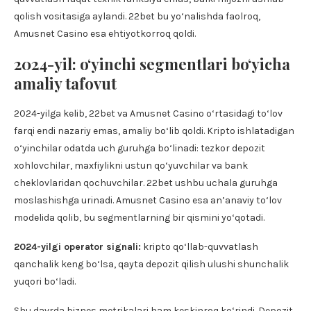
qolish vositasiga aylandi. 22bet bu yo‘nalishda faolroq,
Amusnet Casino esa ehtiyotkorroq qoldi.
2024-yil: o‘yinchi segmentlari bo‘yicha
amaliy tafovut
2024-yilga kelib, 22bet va Amusnet Casino o‘rtasidagi to‘lov
farqi endi nazariy emas, amaliy bo‘lib qoldi. Kripto ishlatadigan
o‘yinchilar odatda uch guruhga bo‘linadi: tezkor depozit
xohlovchilar, maxfiylikni ustun qo‘yuvchilar va bank
cheklovlaridan qochuvchilar. 22bet ushbu uchala guruhga
moslashishga urinadi. Amusnet Casino esa an’anaviy to‘lov
modelida qolib, bu segmentlarning bir qismini yo‘qotadi.
2024-yilgi operator signali:
kripto qo‘llab-quvvatlash
qanchalik keng bo‘lsa, qayta depozit qilish ulushi shunchalik
yuqori bo‘ladi.
Shu davrda biznes metrikalari ham keskinroq ko‘rindi. Depozit