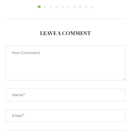
LEAVE A COMMENT