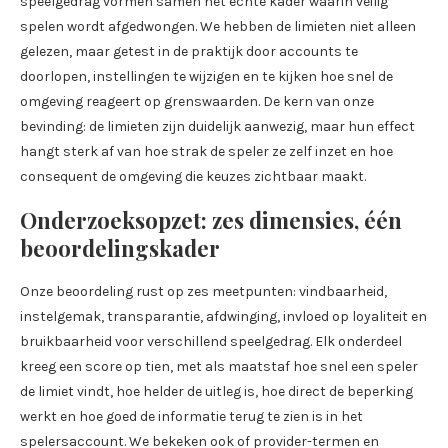
speelgedrag vormen samen het echte kader waarin veilig
spelen wordt afgedwongen. We hebben de limieten niet alleen
gelezen, maar getest in de praktijk door accounts te
doorlopen, instellingen te wijzigen en te kijken hoe snel de
omgeving reageert op grenswaarden. De kern van onze
bevinding: de limieten zijn duidelijk aanwezig, maar hun effect
hangt sterk af van hoe strak de speler ze zelf inzet en hoe
consequent de omgeving die keuzes zichtbaar maakt.
Onderzoeksopzet: zes dimensies, één
beoordelingskader
Onze beoordeling rust op zes meetpunten: vindbaarheid,
instelgemak, transparantie, afdwinging, invloed op loyaliteit en
bruikbaarheid voor verschillend speelgedrag. Elk onderdeel
kreeg een score op tien, met als maatstaf hoe snel een speler
de limiet vindt, hoe helder de uitleg is, hoe direct de beperking
werkt en hoe goed de informatie terug te zien is in het
spelersaccount. We bekeken ook of provider-termen en