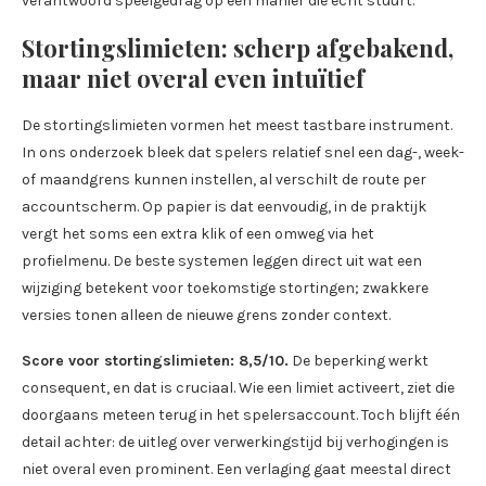
verantwoord speelgedrag op een manier die echt stuurt.
Stortingslimieten: scherp afgebakend,
maar niet overal even intuïtief
De stortingslimieten vormen het meest tastbare instrument.
In ons onderzoek bleek dat spelers relatief snel een dag-, week-
of maandgrens kunnen instellen, al verschilt de route per
accountscherm. Op papier is dat eenvoudig, in de praktijk
vergt het soms een extra klik of een omweg via het
profielmenu. De beste systemen leggen direct uit wat een
wijziging betekent voor toekomstige stortingen; zwakkere
versies tonen alleen de nieuwe grens zonder context.
Score voor stortingslimieten: 8,5/10.
De beperking werkt
consequent, en dat is cruciaal. Wie een limiet activeert, ziet die
doorgaans meteen terug in het spelersaccount. Toch blijft één
detail achter: de uitleg over verwerkingstijd bij verhogingen is
niet overal even prominent. Een verlaging gaat meestal direct